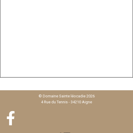
Afficher une carte plus grande
© Domaine Sainte léocadie 2026
4 Rue du Tennis - 34210 Aigne